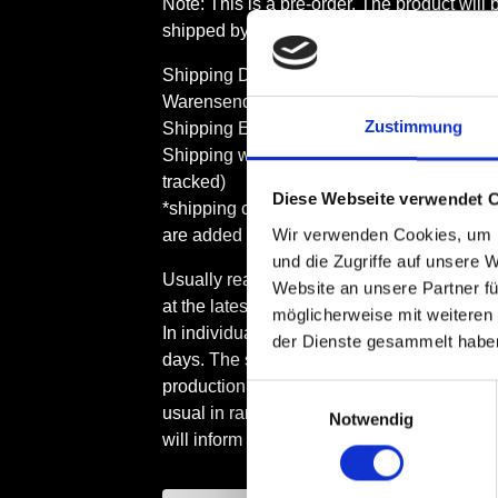
Note: This is a pre-order. The product will 
shipped by Sept 18th 2026.
Shipping DE: 4,90 € (Deutsche Post
Warensendung)
Zustimmung
Shipping EU: 15 € (DHL package XS, trac
Shipping worldwide: 30 € (DHL package X
tracked)
Diese Webseite verwendet 
*shipping costs might increase if more pro
Wir verwenden Cookies, um I
are added to the order
und die Zugriffe auf unsere 
Usually ready for dispatch within 5 workin
Website an unsere Partner fü
at the latest.
möglicherweise mit weiteren
In individual cases, shipping may take up t
der Dienste gesammelt habe
days. The shop is run in DIY by us, so that
production and shipping may take longer t
Einwilligungsauswahl
usual in rare cases. Should this case occu
Notwendig
will inform the customers immediately.