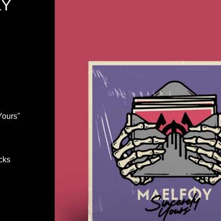
LY
Yours"
acks