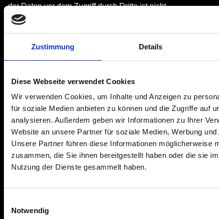
der Daten vor dem Zugriff durch Dritte ist nicht
möglich.
Hinweis zur verantwortlichen Stelle
Zustimmung
Details
Die verantwortliche Stelle für die Datenverarbeitung auf
dieser Website ist:
Maelføy GbR
Diese Webseite verwendet Cookies
Vertreten durch:
Wir verwenden Cookies, um Inhalte und Anzeigen zu persona
Lars Riedel, Christopher Maaß, Marne Büch, Martin
für soziale Medien anbieten zu können und die Zugriffe auf 
Schiwy, Lukas Meyer
analysieren. Außerdem geben wir Informationen zu Ihrer Ve
Website an unsere Partner für soziale Medien, Werbung und 
Dwoberger Str. 8
Unsere Partner führen diese Informationen möglicherweise m
27753 Delmenhorst
zusammen, die Sie ihnen bereitgestellt haben oder die sie i
Nutzung der Dienste gesammelt haben.
E-Mail:
maelfoy@mail.de
Einwilligungsauswahl
Verantwortliche Stelle ist die natürliche oder juristische
Notwendig
Person, die allein oder gemeinsam mit anderen über