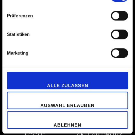
ADD TO CART
Präferenzen
Statistiken
RELATED PRODUCTS
Marketing
ALLE ZULASSEN
AUSWAHL ERLAUBEN
ABLEHNEN
PATCH "NEW
TOTE BAG LOGO
LOGO"
AND ARTWORK